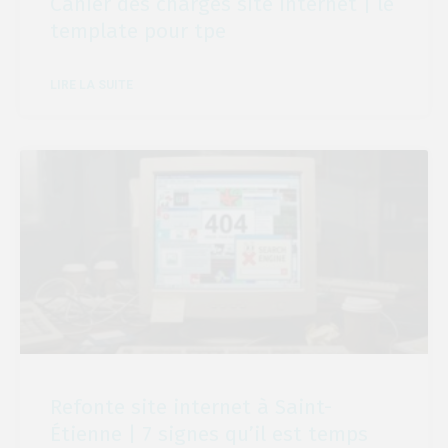
Cahier des charges site internet | le
template pour tpe
LIRE LA SUITE
Refonte site internet à Saint-
Étienne | 7 signes qu’il est temps