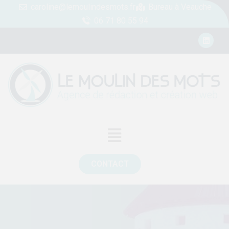
caroline@lemoulindesmots.fr
Bureau à Veauche
06 71 80 55 94
CONTACT