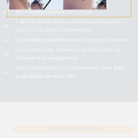
le digital
70 recommandations
sur LinkedIn
+ de 170 clients
de tous secteurs accompagnés
depuis 2018 qui me recommandent
Une
double compétence
rare : technique & créative
Une relation fluide, humaine et durable, basée sur
l’
écoute et la transparence
Pas d’engagement, pas d’abonnement :
vous êtes
propriétaire de votre site
LE MOULIN DES MOTS