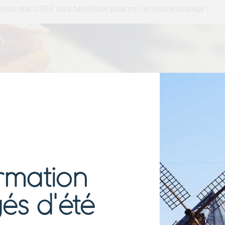
prends que OSER sera bénéfique pour moi et mon entourage !
rmation
és d'été