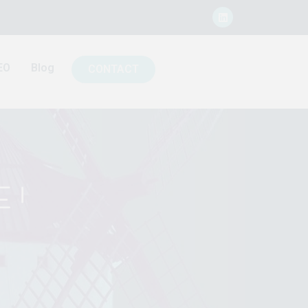
EO
Blog
CONTACT
 !