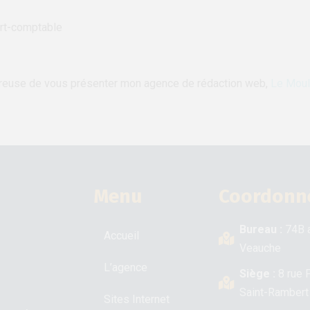
ert-comptable
heureuse de vous présenter mon agence de rédaction web,
Le Moul
Menu
Coordonn
Bureau :
74B a
Accueil
Veauche
L’agence
Siège :
8 rue 
Saint-Rambert
Sites Internet