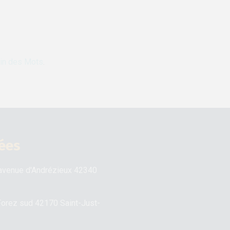
in des Mots
.
ées
venue d'Andrézieux 42340
Forez sud 42170 Saint-Just-