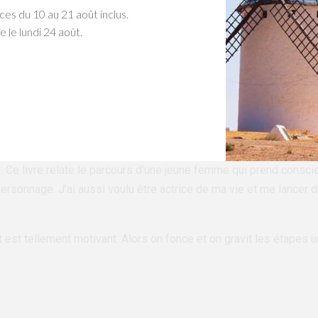
ces du 10 au 21 août inclus.
e le lundi 24 août.
ans ma décision
 de Raphaëlle Giordano « Ta deuxième vie commence quand tu co
mon quotidien professionnel. Je ressentais le besoin de prendre le
. Ce livre relate le parcours d’une jeune femme qui prend consc
personnage. J’ai aussi voulu être actrice de ma vie et me lancer 
t est tellement motivant. Alors on fonce et on gravit les étapes u