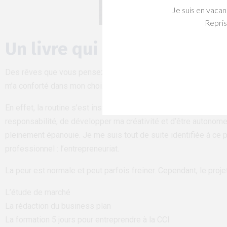
Je suis en vacan
Repris
Un livre qui m’a conforté d
Des rêves que vous pensez inaccessibles. La lecture du livre
m’a conforté dans mon choix d’entreprendre !!
En effet, la routine s’est installée, au fur et à mesure, dans 
responsabilité, de développer ma créativité et d’être autonome
pleinement épanouie. Je me suis tout de suite identifiée à ce 
professionnel : l’entrepreneuriat.
La peur est normale et peut parfois freiner. Cependant, le proje
L’étude de marché
La rédaction du business plan
La formation 5 jours pour entreprendre à la CCI