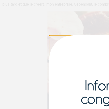
plus tard et que je créerai mon entreprise. Cependant, je com
Info
cong