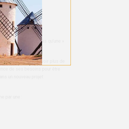
mprends que tu n’en as qu’une »
s choses en main, d’avoir plus de
ience de ses besoins pour être
dans un nouveau projet
ne par une :