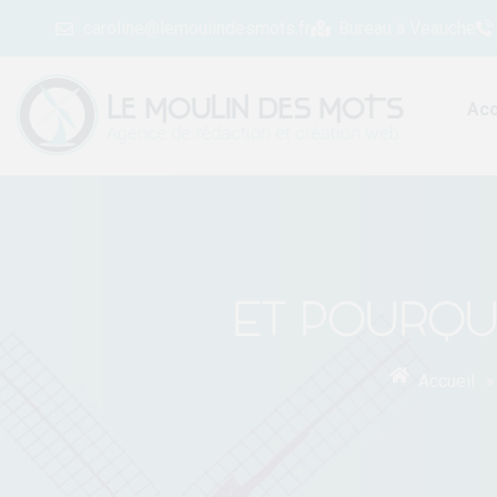
caroline@lemoulindesmots.fr
Bureau à Veauche
Acc
ET POURQUO
Accueil
»